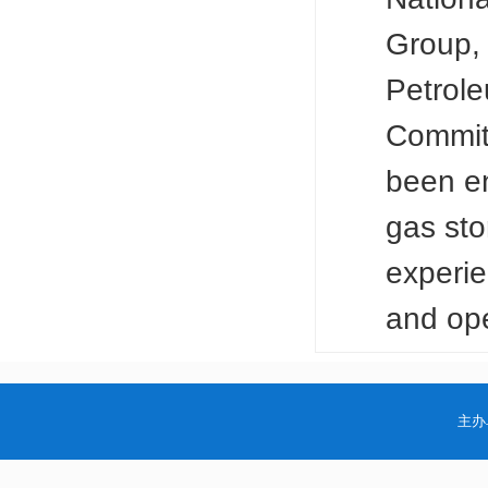
Group, 
Petrole
Committ
been en
gas sto
experie
and ope
主办